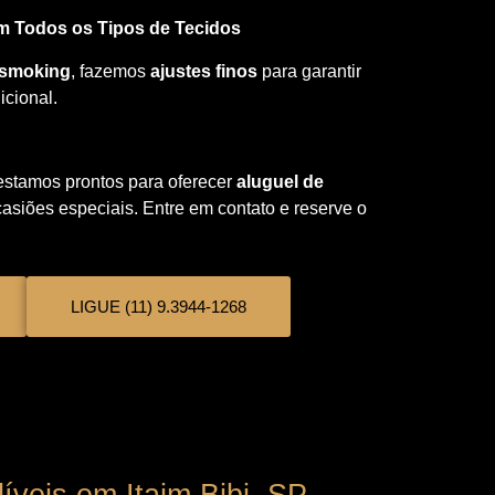
m Todos os Tipos de Tecidos
smoking
, fazemos
ajustes finos
para garantir
icional.
estamos prontos para oferecer
aluguel de
asiões especiais. Entre em contato e reserve o
LIGUE (11) 9.3944-1268
íveis em Itaim Bibi, SP