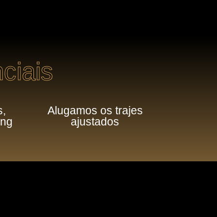
ciais
s,
Alugamos os trajes
ing
ajustados