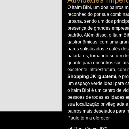
O Itaim Bibi, um dos bairros 
reconhecido por sua combinaç
urbana, sendo um dos principa
presença de grandes empresas
padrão. Além disso, o Itaim B
gastronômicas, com uma gran
bares sofisticados e cafés d
paladares, tornando-se um de
quanto para encontros sociais
excelente infraestrutura, com
Shopping JK Iguatemi
, e p
um espaço verde ideal para ca
o Itaim Bibi é um centro de v
pessoas de todas as idades e
sua localização privilegiada e
bairros mais desejados para m
Paulo tem a oferecer.
Post Views:
630