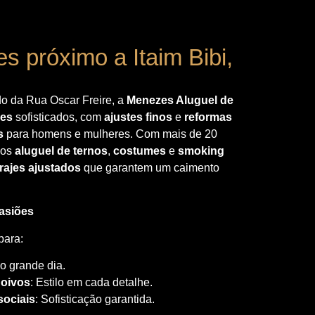
es próximo a Itaim Bibi,
do da Rua Oscar Freire, a
Menezes Aluguel de
jes
sofisticados, com
ajustes finos
e
reformas
s
para homens e mulheres. Com mais de 20
mos
aluguel de ternos
,
costumes
e
smoking
trajes ajustados
que garantem um caimento
asiões
para:
 o grande dia.
noivos
: Estilo em cada detalhe.
sociais
: Sofisticação garantida.