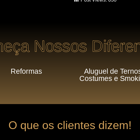
eça Nossos Diferen
Reformas
Aluguel de Terno
Costumes e Smok
O que os clientes dizem!